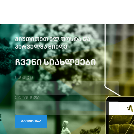
ᲛᲘᲣᲗᲘᲗᲔᲗ ᲔᲚ.ᲤᲝᲡᲢᲐ ᲓᲐ
ᲞᲘᲠᲕᲔᲚᲛᲐ ᲛᲘᲘᲦᲔ
ᲩᲕᲔᲜᲘ ᲡᲘᲐᲮᲚᲔᲔᲑᲘ
სახელი
ელ.ფოსტა
გამოწერა