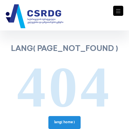
LANG( PAGE_NOT_FOUND )
404
lang( home )