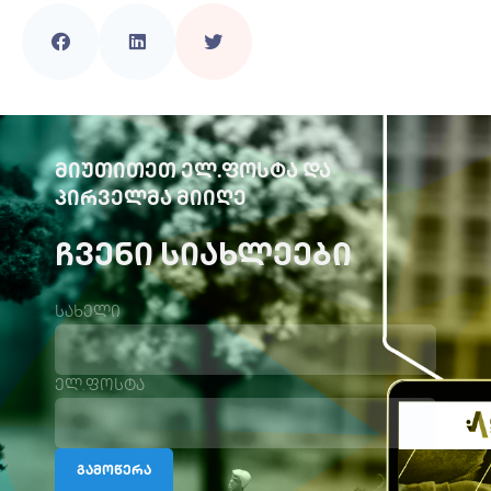
ᲛᲘᲣᲗᲘᲗᲔᲗ ᲔᲚ.ᲤᲝᲡᲢᲐ ᲓᲐ
ᲞᲘᲠᲕᲔᲚᲛᲐ ᲛᲘᲘᲦᲔ
ᲩᲕᲔᲜᲘ ᲡᲘᲐᲮᲚᲔᲔᲑᲘ
სახელი
ელ.ფოსტა
გამოწერა