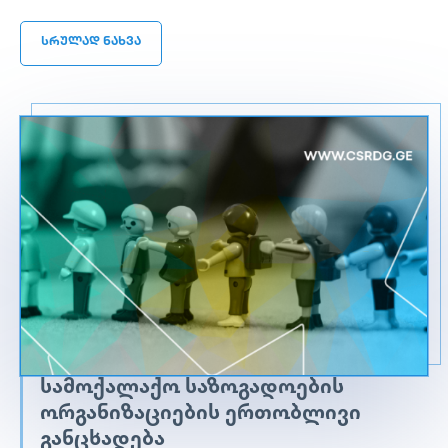
სრულად ნახვა
ᲡᲐᲛᲝᲥᲐᲚᲐᲥᲝ ᲡᲐᲖᲝᲒᲐᲓᲝᲔᲑᲘᲡ
ᲝᲠᲒᲐᲜᲘᲖᲐᲪᲘᲔᲑᲘᲡ ᲔᲠᲗᲝᲑᲚᲘᲕᲘ
ᲒᲐᲜᲪᲮᲐᲓᲔᲑᲐ