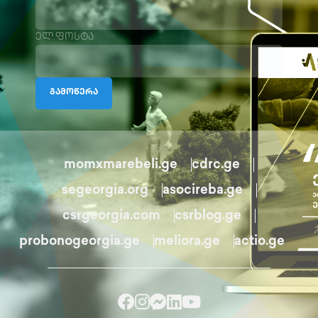
ელ.ფოსტა
გამოწერა
momxmarebeli.ge
cdrc.ge
segeorgia.org
asocireba.ge
csrgeorgia.com
csrblog.ge
probonogeorgia.ge
meliora.ge
actio.ge