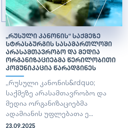
„ᲠᲣᲡᲣᲚᲘ ᲙᲐᲜᲝᲜᲘᲡ“ ᲡᲐᲥᲛᲔᲖᲔ
ᲡᲢᲠᲐᲡᲑᲣᲠᲒᲘᲡ ᲡᲐᲡᲐᲛᲐᲠᲗᲚᲝᲨᲘ
ᲐᲠᲐᲡᲐᲛᲗᲐᲕᲠᲝᲑᲝ ᲓᲐ ᲛᲔᲓᲘᲐ
ᲝᲠᲒᲐᲜᲘᲖᲐᲪᲘᲔᲑᲛᲐ ᲬᲔᲠᲘᲚᲝᲑᲘᲗᲘ
ᲙᲝᲛᲣᲜᲘᲙᲐᲪᲘᲐ ᲬᲐᲠᲐᲓᲒᲘᲜᲔᲡ
,,რუსული კანონის&rdquo;
საქმეზე არასამთავრობო და
მედია ორგანიზაციებმა
ადამიანის უფლებათა ე...
23.09.2025