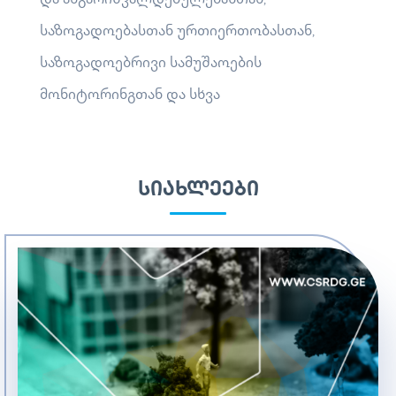
და ანგარიშვალდებულებასთან,
საზოგადოებასთან ურთიერთობასთან,
საზოგადოებრივი სამუშაოების
მონიტორინგთან და სხვა
ᲡᲘᲐᲮᲚᲔᲔᲑᲘ