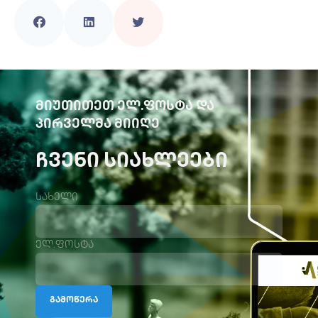
ᲛᲘᲣᲗᲘᲗᲔᲗ ᲔᲚ.ᲤᲝᲡᲢᲐ ᲓᲐ
ᲞᲘᲠᲕᲔᲚᲛᲐ ᲛᲘᲘᲦᲔ
ᲩᲕᲔᲜᲘ ᲡᲘᲐᲮᲚᲔᲔᲑᲘ
სახელი
ელ.ფოსტა
გამოწერა