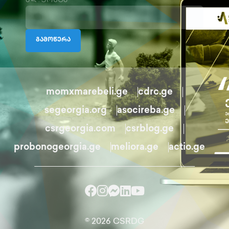
ელ.ფოსტა
გამოწერა
momxmarebeli.ge
cdrc.ge
segeorgia.org
asocireba.ge
csrgeorgia.com
csrblog.ge
probonogeorgia.ge
meliora.ge
actio.ge
© 2026 CSRDG