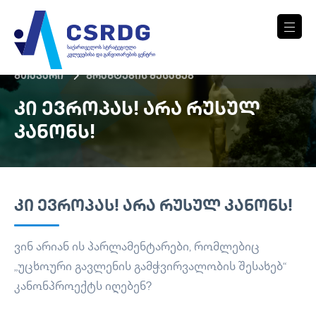
მთავარი
გრანტების შესახებ
ᲙᲘ ᲔᲕᲠᲝᲞᲐᲡ! ᲐᲠᲐ ᲠᲣᲡᲣᲚ
ᲙᲐᲜᲝᲜᲡ!
ᲙᲘ ᲔᲕᲠᲝᲞᲐᲡ! ᲐᲠᲐ ᲠᲣᲡᲣᲚ ᲙᲐᲜᲝᲜᲡ!
ვინ არიან ის პარლამენტარები, რომლებიც
„უცხოური გავლენის გამჭვირვალობის შესახებ“
კანონპროექტს იღებენ?