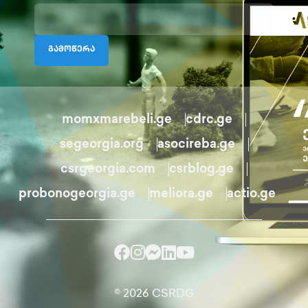
გამოწერა
momxmarebeli.ge
cdrc.ge
segeorgia.org
asocireba.ge
csrgeorgia.com
csrblog.ge
probonogeorgia.ge
meliora.ge
actio.ge
© 2026 CSRDG