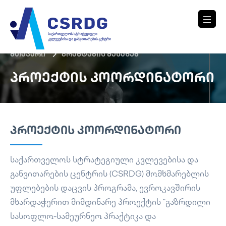
მთავარი
გრანტების შესახებ
ᲞᲠᲝᲔᲥᲢᲘᲡ ᲙᲝᲝᲠᲓᲘᲜᲐᲢᲝᲠᲘ
ᲞᲠᲝᲔᲥᲢᲘᲡ ᲙᲝᲝᲠᲓᲘᲜᲐᲢᲝᲠᲘ
საქართველოს სტრატეგიული კვლევებისა და
განვითარების ცენტრის (CSRDG) მომხმარებლის
უფლებების დაცვის პროგრამა, ევროკავშირის
მხარდაჭერით მიმდინარე პროექტის "გაზრდილი
სასოფლო-სამეურნეო პრაქტიკა და