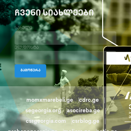
ᲩᲕᲔᲜᲘ ᲡᲘᲐᲮᲚᲔᲔᲑᲘ
სახელი
ელ.ფოსტა
გამოწერა
momxmarebeli.ge
cdrc.ge
segeorgia.org
asocireba.ge
csrgeorgia.com
csrblog.ge