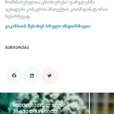
მომხმარებელთა ცნობიერება" ფარგლებში
აცხადებს კონკურსს პროექტის კოორდინატორის
შესარჩევად.
ვაკანსიის შესახებ სრული ინფორმაცია
ᲒᲐᲖᲘᲐᲠᲔᲑᲐ
ᲛᲘᲣᲗᲘᲗᲔᲗ ᲔᲚ.ᲤᲝᲡᲢᲐ ᲓᲐ
ᲞᲘᲠᲕᲔᲚᲛᲐ ᲛᲘᲘᲦᲔ