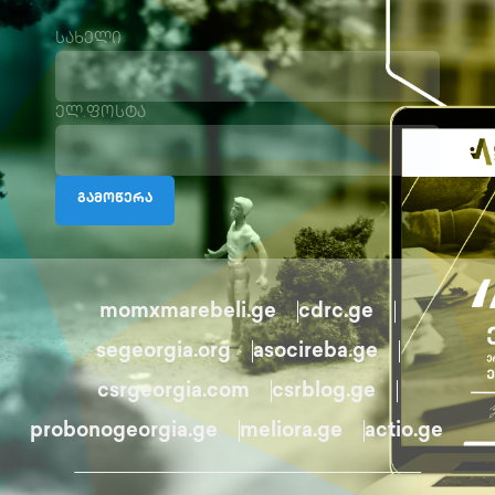
სახელი
ელ.ფოსტა
გამოწერა
momxmarebeli.ge
cdrc.ge
segeorgia.org
asocireba.ge
csrgeorgia.com
csrblog.ge
probonogeorgia.ge
meliora.ge
actio.ge