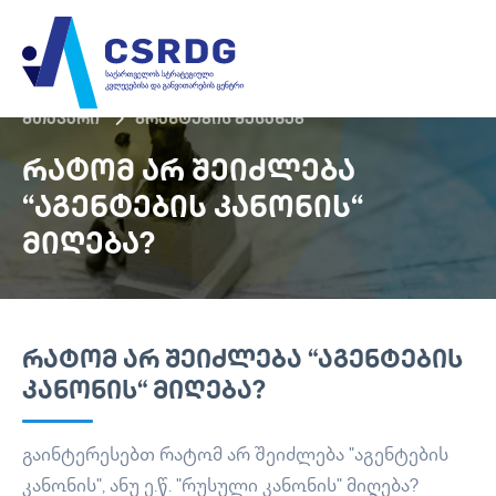
მთავარი
გრანტების შესახებ
ᲠᲐᲢᲝᲛ ᲐᲠ ᲨᲔᲘᲫᲚᲔᲑᲐ
“ᲐᲒᲔᲜᲢᲔᲑᲘᲡ ᲙᲐᲜᲝᲜᲘᲡ“
ᲛᲘᲦᲔᲑᲐ?
ᲠᲐᲢᲝᲛ ᲐᲠ ᲨᲔᲘᲫᲚᲔᲑᲐ “ᲐᲒᲔᲜᲢᲔᲑᲘᲡ
ᲙᲐᲜᲝᲜᲘᲡ“ ᲛᲘᲦᲔᲑᲐ?
გაინტერესებთ რატომ არ შეიძლება "აგენტების
კანონის", ანუ ე.წ. "რუსული კანონის" მიღება?