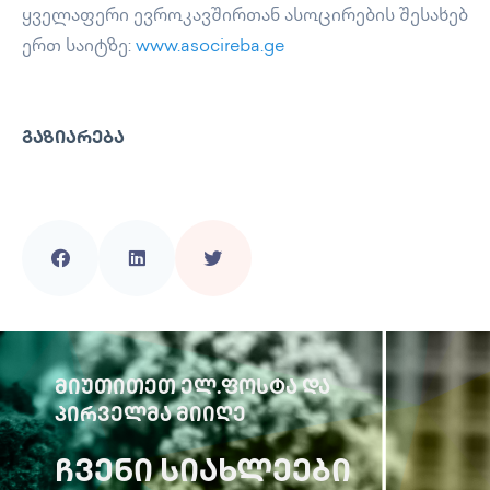
ყველაფერი ევროკავშირთან ასოცირების შესახებ
ერთ საიტზე:
www.asocireba.ge
ᲒᲐᲖᲘᲐᲠᲔᲑᲐ
ᲛᲘᲣᲗᲘᲗᲔᲗ ᲔᲚ.ᲤᲝᲡᲢᲐ ᲓᲐ
ᲞᲘᲠᲕᲔᲚᲛᲐ ᲛᲘᲘᲦᲔ
ᲩᲕᲔᲜᲘ ᲡᲘᲐᲮᲚᲔᲔᲑᲘ