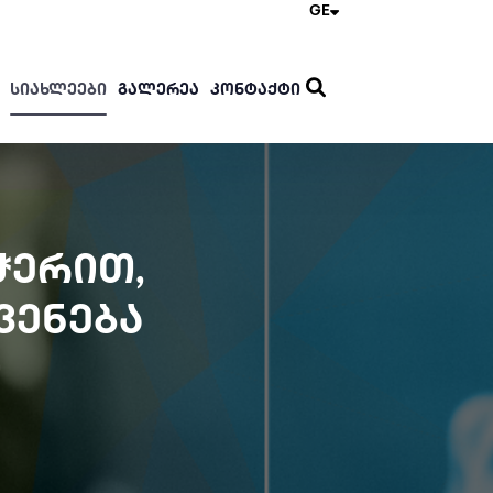
GE
ᲡᲘᲐᲮᲚᲔᲔᲑᲘ
ᲒᲐᲚᲔᲠᲔᲐ
ᲙᲝᲜᲢᲐᲥᲢᲘ
ᲭᲔᲠᲘᲗ,
ᲕᲔᲜᲔᲑᲐ
Ი