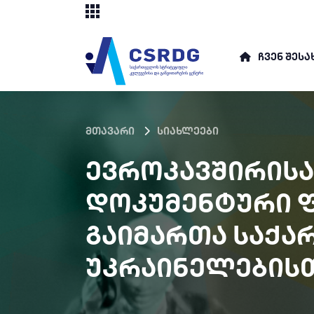
ᲩᲕᲔᲜ ᲨᲔᲡᲐ
მთავარი
სიახლეები
ᲔᲕᲠᲝᲙᲐᲕᲨᲘᲠᲘᲡᲐ
ᲓᲝᲙᲣᲛᲔᲜᲢᲣᲠᲘ Ფ
ᲒᲐᲘᲛᲐᲠᲗᲐ ᲡᲐᲥᲐ
ᲣᲙᲠᲐᲘᲜᲔᲚᲔᲑᲘᲡ