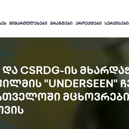
ᲮᲔᲑ
ᲛᲘᲛᲐᲠᲗᲣᲚᲔᲑᲔᲑᲘ
ᲒᲠᲐᲜᲢᲔᲑᲘ
ᲞᲠᲝᲔᲥᲢᲔᲑᲘ
ᲡᲔᲠᲕᲘᲡᲔᲑᲘ
 ᲓᲐ CSRDG-ᲘᲡ ᲛᲮᲐᲠᲓᲐ
ᲘᲚᲛᲘᲡ "UNDERSEEN" Ჩ
ᲠᲗᲕᲔᲚᲝᲨᲘ ᲛᲪᲮᲝᲕᲠᲔᲑ
ᲗᲕᲘᲡ