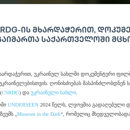
SRDG-ᲘᲡ ᲛᲮᲐᲠᲓᲐᲭᲔᲠᲘᲗ, ᲓᲝᲙᲣᲛ
Ა ᲒᲐᲘᲛᲐᲠᲗᲐ ᲡᲐᲥᲐᲠᲗᲕᲔᲚᲝᲨᲘ ᲛᲪ
ხარდაჭერით, უკრაინულ სახლში დოკუმენტური ფილმ
უკრაინელებისთვის. ღონისძიებას მასპინძლობდნენ
(
CSRDG
) და
უკრაინული სახლი
.
ლმი
UNDERSEEN
2024 წელს, ლვოვშია გადაღებული დ
უზეუმს
„
Museum in the Dark
“
, რომელიც მხედველობადა