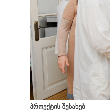
ᲞᲠᲝᲔᲥᲢᲘᲡ ᲨᲔᲡᲐᲮᲔᲑ