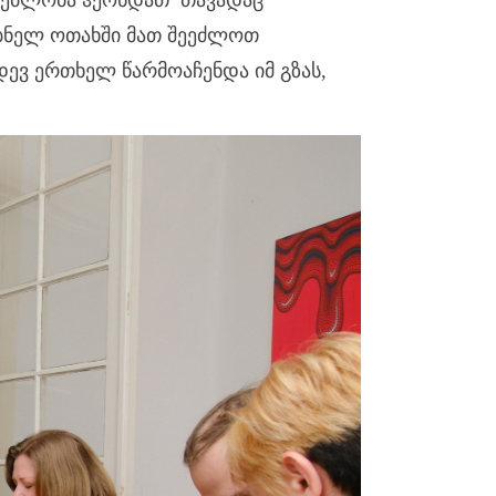
აძლებლობა ჰქონდათ თავადაც
ბნელ ოთახში მათ შეეძლოთ
კიდევ ერთხელ
წარმოაჩენდა
იმ გზას,