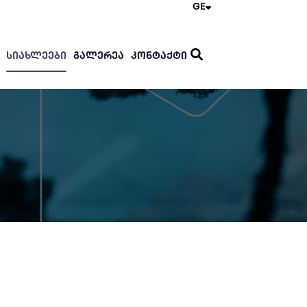
GE
ᲡᲘᲐᲮᲚᲔᲔᲑᲘ
ᲒᲐᲚᲔᲠᲔᲐ
ᲙᲝᲜᲢᲐᲥᲢᲘ