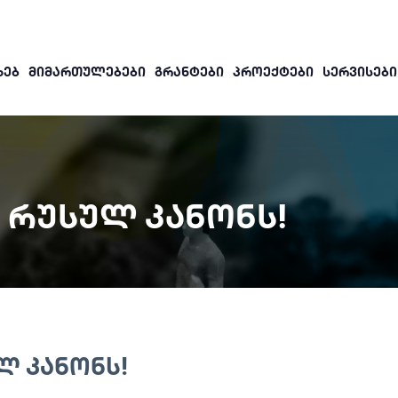
ᲮᲔᲑ
ᲛᲘᲛᲐᲠᲗᲣᲚᲔᲑᲔᲑᲘ
ᲒᲠᲐᲜᲢᲔᲑᲘ
ᲞᲠᲝᲔᲥᲢᲔᲑᲘ
ᲡᲔᲠᲕᲘᲡᲔᲑᲘ
Ა ᲠᲣᲡᲣᲚ ᲙᲐᲜᲝᲜᲡ!
Ლ ᲙᲐᲜᲝᲜᲡ!