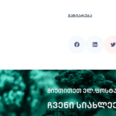
ᲒᲐᲖᲘᲐᲠᲔᲑᲐ
ᲛᲘᲣᲗᲘᲗᲔᲗ ᲔᲚ.ᲤᲝᲡᲢᲐ
ᲩᲕᲔᲜᲘ ᲡᲘᲐᲮᲚᲔ