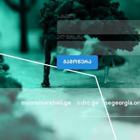
სახელი
ელ.ფოსტა
გამოწერა
momxmarebeli.ge
cdrc.ge
segeorgia.o