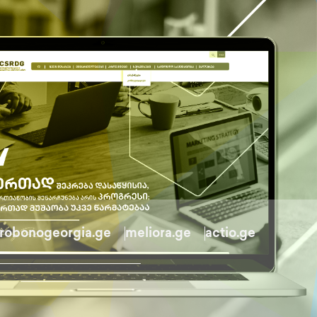
robonogeorgia.ge
meliora.ge
actio.ge