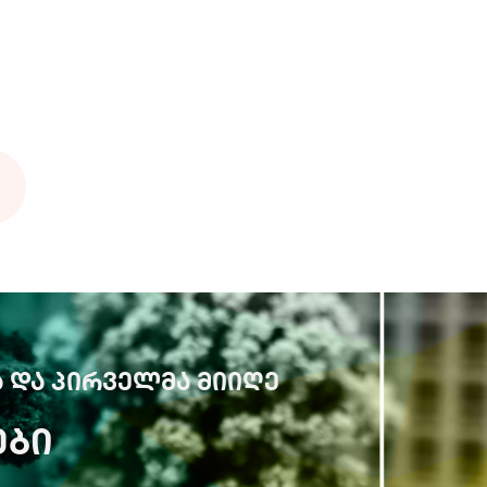
 ᲓᲐ ᲞᲘᲠᲕᲔᲚᲛᲐ ᲛᲘᲘᲦᲔ
ᲔᲑᲘ