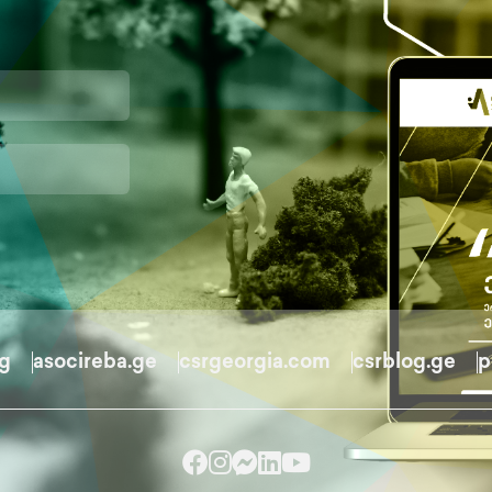
rg
asocireba.ge
csrgeorgia.com
csrblog.ge
p