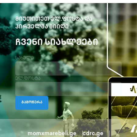
ᲛᲘᲣᲗᲘᲗᲔᲗ ᲔᲚ.ᲤᲝᲡᲢᲐ ᲓᲐ
ᲞᲘᲠᲕᲔᲚᲛᲐ ᲛᲘᲘᲦᲔ
ᲩᲕᲔᲜᲘ ᲡᲘᲐᲮᲚᲔᲔᲑᲘ
სახელი
ელ.ფოსტა
გამოწერა
momxmarebeli.ge
cdrc.ge