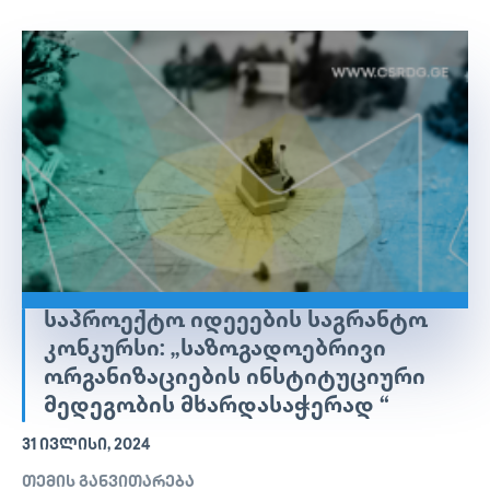
ᲡᲐᲞᲠᲝᲔᲥᲢᲝ ᲘᲓᲔᲔᲔᲑᲘᲡ ᲡᲐᲒᲠᲐᲜᲢᲝ
ᲙᲝᲜᲙᲣᲠᲡᲘ: „ᲡᲐᲖᲝᲒᲐᲓᲝᲔᲑᲠᲘᲕᲘ
ᲝᲠᲒᲐᲜᲘᲖᲐᲪᲘᲔᲑᲘᲡ ᲘᲜᲡᲢᲘᲢᲣᲪᲘᲣᲠᲘ
ᲛᲔᲓᲔᲒᲝᲑᲘᲡ ᲛᲮᲐᲠᲓᲐᲡᲐᲭᲔᲠᲐᲓ “
31 ᲘᲕᲚᲘᲡᲘ, 2024
თემის განვითარება