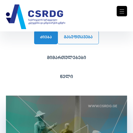
ᲒᲐᲡᲣᲤᲗᲐᲕᲔᲑᲐ
ძიება
მიმართულებები
წელი