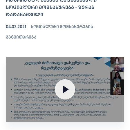
ᲠᲐ ᲐᲠᲘᲡ ᲣᲤᲚᲔᲑᲔᲑᲖᲔ ᲓᲐᲤᲣᲫᲜᲔᲑᲣᲚᲘ
ᲡᲝᲪᲘᲐᲚᲣᲠᲘ ᲛᲝᲛᲡᲐᲮᲣᲠᲔᲑᲐ - ᲖᲣᲠᲐᲑ
ᲢᲐᲢᲐᲜᲐᲨᲕᲘᲚᲘ
04.02.2021
სოციალური მომსახურების
განვითარება