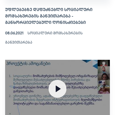
ᲣᲤᲚᲔᲑᲔᲑᲖᲔ ᲓᲐᲤᲣᲫᲜᲔᲑᲚᲘ ᲡᲝᲪᲘᲐᲚᲣᲠᲘ
ᲛᲝᲛᲡᲐᲮᲣᲠᲔᲑᲘᲡ ᲒᲐᲜᲕᲘᲗᲐᲠᲔᲑᲐ -
ᲒᲐᲜᲮᲝᲠᲪᲘᲔᲚᲔᲑᲣᲚᲘ ᲦᲝᲜᲘᲡᲫᲘᲔᲑᲔᲑᲘ
08.06.2021
სოციალური მომსახურების
განვითარება