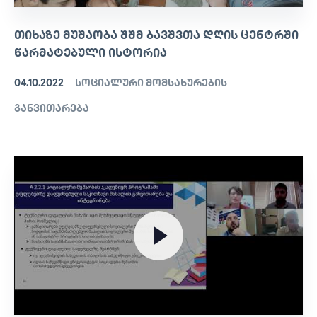
ᲗᲘᲮᲐᲖᲔ ᲛᲣᲨᲐᲝᲑᲐ ᲨᲨᲛ ᲑᲐᲕᲨᲕᲗᲐ ᲓᲦᲘᲡ ᲪᲔᲜᲢᲠᲨᲘ
ᲬᲐᲠᲛᲐᲢᲔᲑᲣᲚᲘ ᲘᲡᲢᲝᲠᲘᲐ
04.10.2022
სოციალური მომსახურების
განვითარება