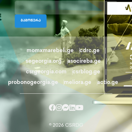
გამოწერა
momxmarebeli.ge
cdrc.ge
segeorgia.org
asocireba.ge
csrgeorgia.com
csrblog.ge
probonogeorgia.ge
meliora.ge
actio.ge
© 2026 CSRDG