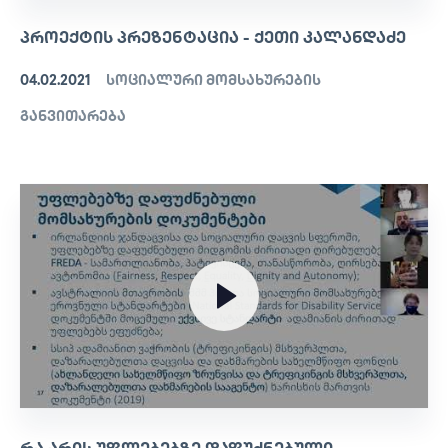
ᲞᲠᲝᲔᲥᲢᲘᲡ ᲞᲠᲔᲖᲔᲜᲢᲐᲪᲘᲐ - ᲥᲔᲗᲘ ᲙᲐᲚᲐᲜᲓᲐᲫᲔ
04.02.2021
სოციალური მომსახურების
განვითარება