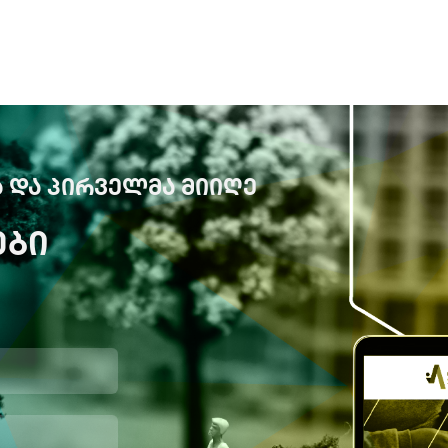
 ᲓᲐ ᲞᲘᲠᲕᲔᲚᲛᲐ ᲛᲘᲘᲦᲔ
ᲔᲑᲘ