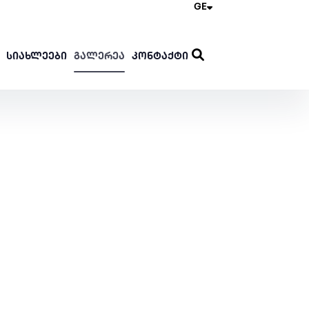
GE
ᲡᲘᲐᲮᲚᲔᲔᲑᲘ
ᲒᲐᲚᲔᲠᲔᲐ
ᲙᲝᲜᲢᲐᲥᲢᲘ