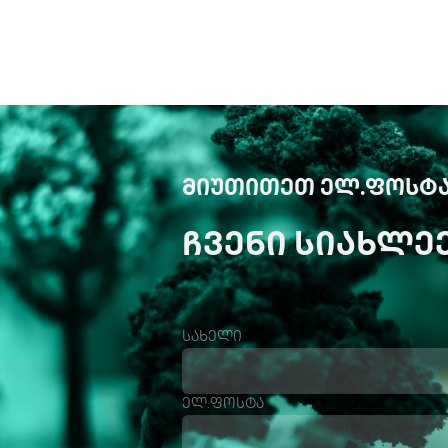
ᲛᲘᲣᲗᲘᲗᲔᲗ ᲔᲚ.ᲤᲝᲡᲢᲐ
ᲩᲕᲔᲜᲘ ᲡᲘᲐᲮᲚᲔ
სახელი
ელ.ფოსტა