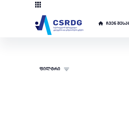
ᲩᲕᲔᲜ ᲨᲔᲡᲐ
ფილტრი