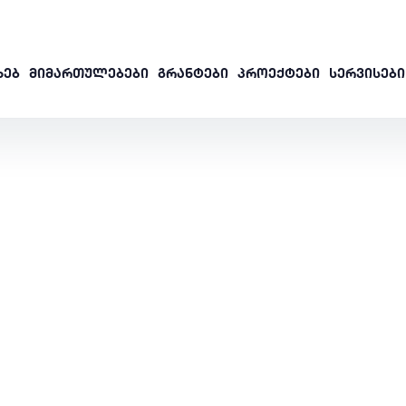
ᲮᲔᲑ
ᲛᲘᲛᲐᲠᲗᲣᲚᲔᲑᲔᲑᲘ
ᲒᲠᲐᲜᲢᲔᲑᲘ
ᲞᲠᲝᲔᲥᲢᲔᲑᲘ
ᲡᲔᲠᲕᲘᲡᲔᲑᲘ