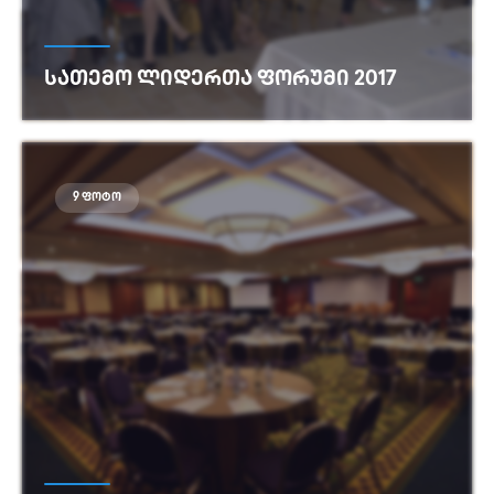
ᲡᲐᲗᲔᲛᲝ ᲚᲘᲓᲔᲠᲗᲐ ᲤᲝᲠᲣᲛᲘ 2017
იხილეთ მეტი
9 ფოტო