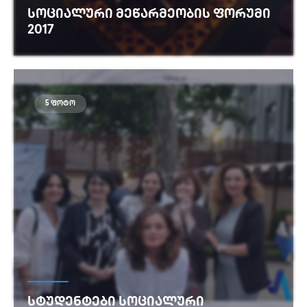
ᲡᲝᲪᲘᲐᲚᲣᲠᲘ ᲛᲔᲬᲐᲠᲛᲔᲝᲑᲘᲡ ᲤᲝᲠᲣᲛᲘ
2017
იხილეთ მეტი
5 ფოტო
ᲡᲢᲣᲓᲔᲜᲢᲔᲑᲘ ᲡᲝᲪᲘᲐᲚᲣᲠᲘ