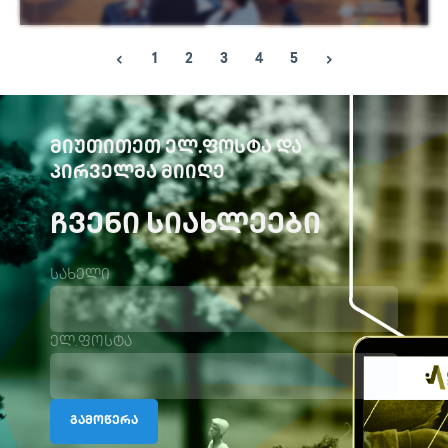
იხილეთ მეტი
1
2
3
4
5
ᲛᲘᲣᲗᲘᲗᲔᲗ ᲔᲚ.ᲤᲝᲡᲢᲐ ᲓᲐ
ᲞᲘᲠᲕᲔᲚᲛᲐ ᲛᲘᲘᲦᲔ
ᲩᲕᲔᲜᲘ ᲡᲘᲐᲮᲚᲔᲔᲑᲘ
სახელი
ელ.ფოსტა
გამოწერა