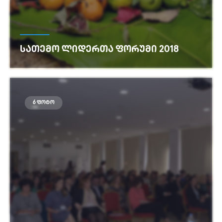
ᲡᲐᲗᲔᲛᲝ ᲚᲘᲓᲔᲠᲗᲐ ᲤᲝᲠᲣᲛᲘ 2018
იხილეთ მეტი
6 ფოტო