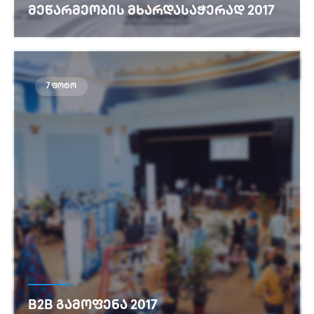
ᲛᲔᲬᲐᲠᲛᲔᲝᲑᲘᲡ ᲛᲮᲐᲠᲓᲐᲡᲐᲭᲔᲠᲐᲓ 2017
იხილეთ მეტი
7 ფოტო
B2B ᲒᲐᲛᲝᲤᲔᲜᲐ 2017