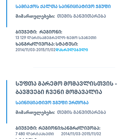
ᲡᲐᲛᲘᲐᲥᲝᲡ ᲥᲐᲚᲗᲐ ᲡᲐᲘᲜᲘᲪᲘᲐᲢᲘᲕᲝ ᲯᲒᲣᲤᲘ
ᲛᲘᲛᲐᲠᲗᲣᲚᲔᲑᲔᲑᲘ:
ᲗᲔᲛᲘᲡ ᲒᲐᲜᲕᲘᲗᲐᲠᲔᲑᲐ
ᲑᲘᲣᲯᲔᲢᲘ:
ᲠᲔᲒᲘᲝᲜᲘ:
13 129 ᲚᲐᲠᲘ
ᲡᲐᲛᲔᲒᲠᲔᲚᲝ-ᲖᲔᲛᲝ ᲡᲕᲐᲜᲔᲗᲘ
ᲮᲐᲜᲒᲠᲫᲚᲘᲕᲝᲑᲐ:
ᲡᲢᲐᲢᲣᲡᲘ:
2014/11/03-2015/11/02
ᲓᲐᲡᲠᲣᲚᲔᲑᲣᲚᲘ
ᲡᲣᲤᲗᲐ ᲒᲐᲠᲔᲛᲝ ᲛᲝᲛᲐᲕᲚᲘᲡᲗᲕᲘᲡ -
ᲑᲐᲕᲨᲕᲔᲑᲘ ᲩᲕᲔᲜᲘ ᲛᲝᲛᲐᲕᲐᲚᲘᲐ
ᲡᲐᲘᲜᲘᲪᲘᲐᲢᲘᲕᲝ ᲯᲒᲣᲤᲘ ᲔᲠᲗᲝᲑᲐ
ᲛᲘᲛᲐᲠᲗᲣᲚᲔᲑᲔᲑᲘ:
ᲗᲔᲛᲘᲡ ᲒᲐᲜᲕᲘᲗᲐᲠᲔᲑᲐ
ᲑᲘᲣᲯᲔᲢᲘ:
ᲠᲔᲒᲘᲝᲜᲘ:
ᲮᲐᲜᲒᲠᲫᲚᲘᲕᲝᲑᲐ:
7 480 ᲚᲐᲠᲘ
ᲙᲐᲮᲔᲗᲘ
2014/11/03-2015/11/02