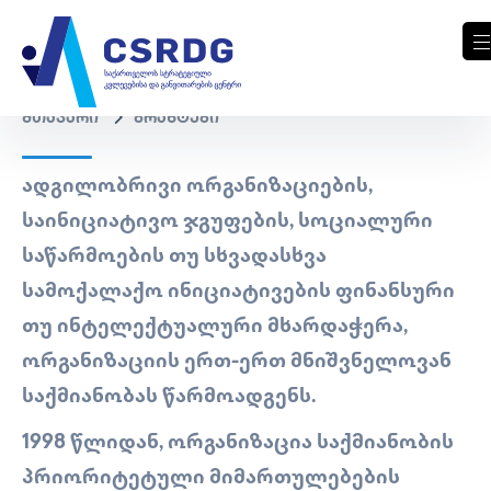
მთავარი
გრანტები
ᲐᲓᲒᲘᲚᲝᲑᲠᲘᲕᲘ ᲝᲠᲒᲐᲜᲘᲖᲐᲪᲘᲔᲑᲘᲡ,
ᲡᲐᲘᲜᲘᲪᲘᲐᲢᲘᲕᲝ ᲯᲒᲣᲤᲔᲑᲘᲡ, ᲡᲝᲪᲘᲐᲚᲣᲠᲘ
ᲡᲐᲬᲐᲠᲛᲝᲔᲑᲘᲡ ᲗᲣ ᲡᲮᲕᲐᲓᲐᲡᲮᲕᲐ
ᲡᲐᲛᲝᲥᲐᲚᲐᲥᲝ ᲘᲜᲘᲪᲘᲐᲢᲘᲕᲔᲑᲘᲡ ᲤᲘᲜᲐᲜᲡᲣᲠᲘ
ᲗᲣ ᲘᲜᲢᲔᲚᲔᲥᲢᲣᲐᲚᲣᲠᲘ ᲛᲮᲐᲠᲓᲐᲭᲔᲠᲐ,
ᲝᲠᲒᲐᲜᲘᲖᲐᲪᲘᲘᲡ ᲔᲠᲗ-ᲔᲠᲗ ᲛᲜᲘᲨᲕᲜᲔᲚᲝᲕᲐᲜ
ᲡᲐᲥᲛᲘᲐᲜᲝᲑᲐᲡ ᲬᲐᲠᲛᲝᲐᲓᲒᲔᲜᲡ.
1998 ᲬᲚᲘᲓᲐᲜ, ᲝᲠᲒᲐᲜᲘᲖᲐᲪᲘᲐ ᲡᲐᲥᲛᲘᲐᲜᲝᲑᲘᲡ
ᲞᲠᲘᲝᲠᲘᲢᲔᲢᲣᲚᲘ ᲛᲘᲛᲐᲠᲗᲣᲚᲔᲑᲔᲑᲘᲡ