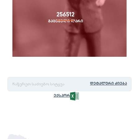
256512
გაცემული ლარი
ᲓᲔᲢᲐᲚᲣᲠᲘ ᲫᲘᲔᲑᲐ
ᲔᲥᲡᲞᲝᲠᲢᲘ