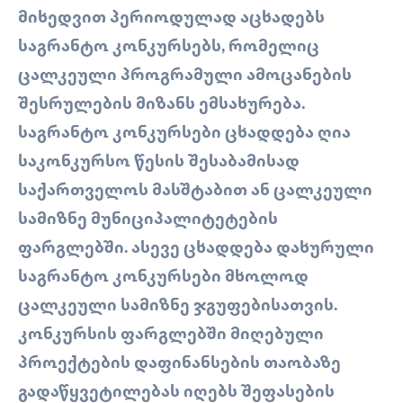
ᲛᲘᲮᲔᲓᲕᲘᲗ ᲞᲔᲠᲘᲝᲓᲣᲚᲐᲓ ᲐᲪᲮᲐᲓᲔᲑᲡ
ᲡᲐᲒᲠᲐᲜᲢᲝ ᲙᲝᲜᲙᲣᲠᲡᲔᲑᲡ, ᲠᲝᲛᲔᲚᲘᲪ
ᲪᲐᲚᲙᲔᲣᲚᲘ ᲞᲠᲝᲒᲠᲐᲛᲣᲚᲘ ᲐᲛᲝᲪᲐᲜᲔᲑᲘᲡ
ᲨᲔᲡᲠᲣᲚᲔᲑᲘᲡ ᲛᲘᲖᲐᲜᲡ ᲔᲛᲡᲐᲮᲣᲠᲔᲑᲐ.
ᲡᲐᲒᲠᲐᲜᲢᲝ ᲙᲝᲜᲙᲣᲠᲡᲔᲑᲘ ᲪᲮᲐᲓᲓᲔᲑᲐ ᲦᲘᲐ
ᲡᲐᲙᲝᲜᲙᲣᲠᲡᲝ ᲬᲔᲡᲘᲡ ᲨᲔᲡᲐᲑᲐᲛᲘᲡᲐᲓ
ᲡᲐᲥᲐᲠᲗᲕᲔᲚᲝᲡ ᲛᲐᲡᲨᲢᲐᲑᲘᲗ ᲐᲜ ᲪᲐᲚᲙᲔᲣᲚᲘ
ᲡᲐᲛᲘᲖᲜᲔ ᲛᲣᲜᲘᲪᲘᲞᲐᲚᲘᲢᲔᲢᲔᲑᲘᲡ
ᲤᲐᲠᲒᲚᲔᲑᲨᲘ. ᲐᲡᲔᲕᲔ ᲪᲮᲐᲓᲓᲔᲑᲐ ᲓᲐᲮᲣᲠᲣᲚᲘ
ᲡᲐᲒᲠᲐᲜᲢᲝ ᲙᲝᲜᲙᲣᲠᲡᲔᲑᲘ ᲛᲮᲝᲚᲝᲓ
ᲪᲐᲚᲙᲔᲣᲚᲘ ᲡᲐᲛᲘᲖᲜᲔ ᲯᲒᲣᲤᲔᲑᲘᲡᲐᲗᲕᲘᲡ.
ᲙᲝᲜᲙᲣᲠᲡᲘᲡ ᲤᲐᲠᲒᲚᲔᲑᲨᲘ ᲛᲘᲦᲔᲑᲣᲚᲘ
ᲞᲠᲝᲔᲥᲢᲔᲑᲘᲡ ᲓᲐᲤᲘᲜᲐᲜᲡᲔᲑᲘᲡ ᲗᲐᲝᲑᲐᲖᲔ
ᲒᲐᲓᲐᲬᲧᲕᲔᲢᲘᲚᲔᲑᲐᲡ ᲘᲦᲔᲑᲡ ᲨᲔᲤᲐᲡᲔᲑᲘᲡ