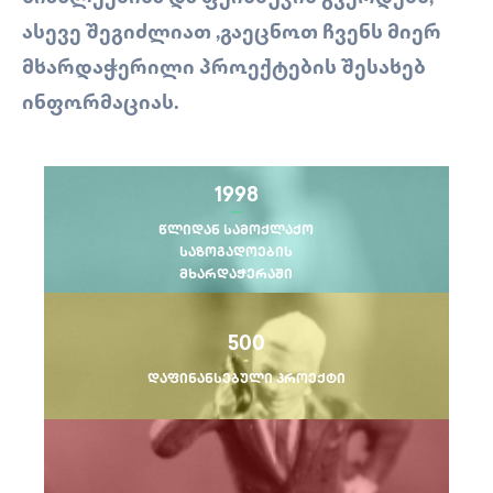
ᲐᲡᲔᲕᲔ ᲨᲔᲒᲘᲫᲚᲘᲐᲗ ,ᲒᲐᲔᲪᲜᲝᲗ ᲩᲕᲔᲜᲡ ᲛᲘᲔᲠ
ᲛᲮᲐᲠᲓᲐᲭᲔᲠᲘᲚᲘ ᲞᲠᲝᲔᲥᲢᲔᲑᲘᲡ ᲨᲔᲡᲐᲮᲔᲑ
ᲘᲜᲤᲝᲠᲛᲐᲪᲘᲐᲡ.
1998
წლიდან სამოქლაქო
საზოგადოების
მხარდაჭერაში
500
დაფინანსებული პროექტი