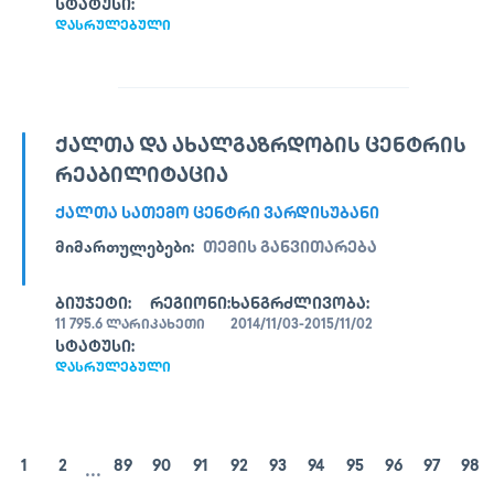
ᲡᲢᲐᲢᲣᲡᲘ:
ᲓᲐᲡᲠᲣᲚᲔᲑᲣᲚᲘ
ᲥᲐᲚᲗᲐ ᲓᲐ ᲐᲮᲐᲚᲒᲐᲖᲠᲓᲝᲑᲘᲡ ᲪᲔᲜᲢᲠᲘᲡ
ᲠᲔᲐᲑᲘᲚᲘᲢᲐᲪᲘᲐ
ᲥᲐᲚᲗᲐ ᲡᲐᲗᲔᲛᲝ ᲪᲔᲜᲢᲠᲘ ᲕᲐᲠᲓᲘᲡᲣᲑᲐᲜᲘ
ᲛᲘᲛᲐᲠᲗᲣᲚᲔᲑᲔᲑᲘ:
ᲗᲔᲛᲘᲡ ᲒᲐᲜᲕᲘᲗᲐᲠᲔᲑᲐ
ᲑᲘᲣᲯᲔᲢᲘ:
ᲠᲔᲒᲘᲝᲜᲘ:
ᲮᲐᲜᲒᲠᲫᲚᲘᲕᲝᲑᲐ:
11 795.6 ᲚᲐᲠᲘ
ᲙᲐᲮᲔᲗᲘ
2014/11/03-2015/11/02
ᲡᲢᲐᲢᲣᲡᲘ:
ᲓᲐᲡᲠᲣᲚᲔᲑᲣᲚᲘ
...
1
2
89
90
91
92
93
94
95
96
97
98