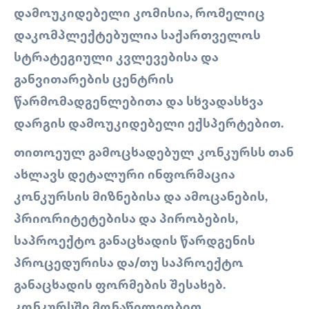
ᲓᲐᲛᲝᲣᲙᲘᲓᲔᲑᲔᲚᲘ ᲙᲝᲛᲘᲡᲘᲐ, ᲠᲝᲛᲔᲚᲘᲪ
ᲓᲐᲙᲝᲛᲞᲚᲔᲥᲢᲔᲑᲣᲚᲘᲐ ᲡᲐᲥᲐᲠᲗᲕᲔᲚᲝᲡ
ᲡᲢᲠᲐᲢᲔᲒᲘᲣᲚᲘ ᲙᲕᲚᲔᲕᲔᲑᲘᲡᲐ ᲓᲐ
ᲒᲐᲜᲕᲘᲗᲐᲠᲔᲑᲘᲡ ᲪᲔᲜᲢᲠᲘᲡ
ᲬᲐᲠᲛᲝᲛᲐᲓᲒᲔᲜᲚᲔᲑᲘᲗᲐ ᲓᲐ ᲡᲮᲕᲐᲓᲐᲡᲮᲕᲐ
ᲓᲐᲠᲒᲘᲡ ᲓᲐᲛᲝᲣᲙᲘᲓᲔᲑᲔᲚᲘ ᲔᲥᲡᲞᲔᲠᲢᲔᲑᲘᲗ.
ᲗᲘᲗᲝᲔᲣᲚ ᲒᲐᲛᲝᲪᲮᲐᲓᲔᲑᲣᲚ ᲙᲝᲜᲙᲣᲠᲡᲡ ᲗᲐᲜ
ᲐᲮᲚᲐᲕᲡ ᲓᲔᲢᲐᲚᲣᲠᲘ ᲘᲜᲤᲝᲠᲛᲐᲪᲘᲐ
ᲙᲝᲜᲙᲣᲠᲡᲘᲡ ᲛᲘᲖᲜᲔᲑᲘᲡᲐ ᲓᲐ ᲐᲛᲝᲪᲐᲜᲔᲑᲘᲡ,
ᲞᲠᲘᲝᲠᲘᲢᲔᲢᲔᲑᲘᲡᲐ ᲓᲐ ᲞᲘᲠᲝᲑᲔᲑᲘᲡ,
ᲡᲐᲞᲠᲝᲔᲥᲢᲝ ᲒᲐᲜᲐᲪᲮᲐᲓᲘᲡ ᲬᲐᲠᲓᲒᲔᲜᲘᲡ
ᲞᲠᲝᲪᲔᲓᲣᲠᲘᲡᲐ ᲓᲐ/ᲗᲣ ᲡᲐᲞᲠᲝᲔᲥᲢᲝ
ᲒᲐᲜᲐᲪᲮᲐᲓᲘᲡ ᲤᲝᲠᲛᲔᲑᲘᲡ ᲨᲔᲡᲐᲮᲔᲑ.
ᲙᲝᲜᲙᲣᲠᲡᲨᲘ ᲛᲝᲜᲐᲬᲘᲚᲔᲝᲑᲘᲗ