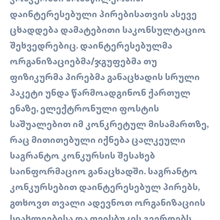
ᲓᲐᲘᲜᲢᲔᲠᲔᲡᲔᲑᲣᲚᲘ ᲞᲘᲠᲔᲑᲘᲡᲐᲗᲕᲘᲡ ᲐᲡᲔᲕᲔ
ᲪᲮᲐᲓᲓᲔᲑᲐ ᲓᲐᲛᲐᲢᲔᲑᲘᲗᲘ ᲡᲐᲙᲝᲜᲡᲣᲚᲢᲐᲪᲘᲝ
ᲨᲔᲮᲕᲔᲓᲠᲔᲑᲘᲪ. ᲓᲐᲘᲜᲢᲔᲠᲔᲡᲔᲑᲣᲚᲛᲐ
ᲝᲠᲒᲐᲜᲘᲖᲐᲪᲘᲔᲑᲛᲐ/ᲯᲒᲣᲤᲔᲑᲛᲐ ᲗᲣ
ᲤᲘᲖᲘᲙᲣᲠᲛᲐ ᲞᲘᲠᲔᲑᲛᲐ ᲒᲐᲜᲐᲪᲮᲐᲓᲘᲡ ᲡᲠᲣᲚᲘ
ᲞᲐᲙᲔᲢᲘ ᲣᲜᲓᲐ ᲬᲐᲠᲛᲝᲐᲓᲒᲘᲜᲝᲜ ᲥᲐᲠᲗᲣᲚ
ᲔᲜᲐᲖᲔ, ᲔᲚᲔᲥᲢᲠᲝᲜᲣᲚᲘ ᲤᲝᲡᲢᲘᲡ
ᲡᲐᲨᲣᲐᲚᲔᲑᲘᲗ ᲘᲛ ᲙᲝᲜᲙᲠᲔᲢᲣᲚ ᲛᲘᲡᲐᲛᲐᲠᲗᲖᲔ,
ᲠᲐᲪ ᲛᲘᲗᲘᲗᲔᲑᲣᲚᲘ ᲘᲥᲜᲔᲑᲐ ᲪᲐᲚᲙᲔᲣᲚᲘ
ᲡᲐᲒᲠᲐᲜᲢᲝ ᲙᲝᲜᲙᲣᲠᲡᲘᲡ ᲨᲔᲡᲐᲮᲔᲑ
ᲡᲐᲘᲜᲤᲝᲠᲛᲐᲪᲘᲝ ᲒᲐᲜᲐᲪᲮᲐᲓᲨᲘ. ᲡᲐᲒᲠᲐᲜᲢᲝ
ᲙᲝᲜᲙᲣᲠᲡᲔᲑᲘᲗ ᲓᲐᲘᲜᲢᲔᲠᲔᲡᲔᲑᲣᲚ ᲞᲘᲠᲔᲑᲡ,
ᲒᲗᲮᲝᲕᲗ ᲗᲕᲐᲚᲘ ᲐᲓᲔᲕᲜᲝᲗ ᲝᲠᲒᲐᲜᲘᲖᲐᲪᲘᲘᲡ
ᲡᲘᲐᲮᲚᲔᲔᲑᲘᲡᲐ ᲓᲐ ᲤᲔᲘᲡᲑᲣᲙᲘᲡ ᲒᲕᲔᲠᲓᲔᲑᲡ,