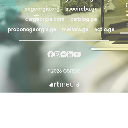
segeorgia.org
asocireba.ge
csrgeorgia.com
csrblog.ge
probonogeorgia.ge
meliora.ge
actio.ge
© 2026 CSRDG