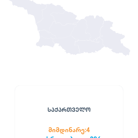
ᲡᲐᲥᲐᲠᲗᲕᲔᲚᲝ
მიმდინარე:
4