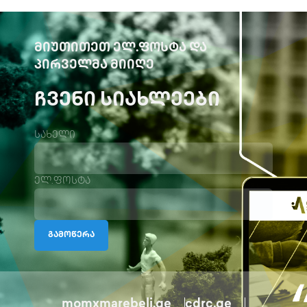
ᲛᲘᲣᲗᲘᲗᲔᲗ ᲔᲚ.ᲤᲝᲡᲢᲐ ᲓᲐ
ᲞᲘᲠᲕᲔᲚᲛᲐ ᲛᲘᲘᲦᲔ
ᲩᲕᲔᲜᲘ ᲡᲘᲐᲮᲚᲔᲔᲑᲘ
სახელი
ელ.ფოსტა
გამოწერა
momxmarebeli.ge
cdrc.ge