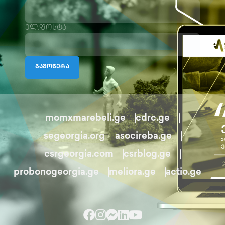
ელ.ფოსტა
გამოწერა
momxmarebeli.ge
cdrc.ge
segeorgia.org
asocireba.ge
csrgeorgia.com
csrblog.ge
probonogeorgia.ge
meliora.ge
actio.ge