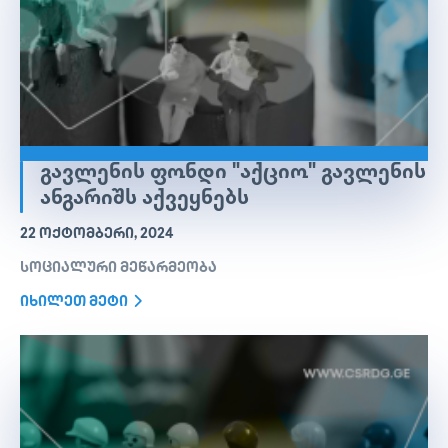
ᲒᲐᲕᲚᲔᲜᲘᲡ ᲤᲝᲜᲓᲘ "ᲐᲥᲪᲘᲝ" ᲒᲐᲕᲚᲔᲜᲘᲡ
ᲐᲜᲒᲐᲠᲘᲨᲡ ᲐᲥᲕᲔᲧᲜᲔᲑᲡ
22 ᲝᲥᲢᲝᲛᲑᲔᲠᲘ, 2024
სოციალური მეწარმეობა
იხილეთ მეტი