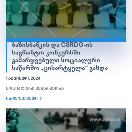
ᲑᲐᲖᲘᲡᲑᲐᲜᲙᲘᲡ ᲓᲐ CSRDG-ᲘᲡ
ᲡᲐᲒᲠᲐᲜᲢᲝ ᲙᲝᲜᲙᲣᲠᲡᲨᲘ
ᲒᲐᲛᲐᲠᲯᲕᲔᲑᲣᲚᲘ ᲡᲝᲪᲘᲐᲚᲣᲠᲘ
ᲡᲐᲬᲐᲠᲛᲝ „ᲪᲘᲡᲐᲠᲢᲧᲔᲚᲐ“ ᲒᲐᲮᲓᲐ
1 ᲐᲒᲕᲘᲡᲢᲝ, 2024
სოციალური მეწარმეობა
იხილეთ მეტი