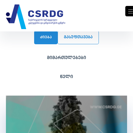
ᲒᲐᲡᲣᲤᲗᲐᲕᲔᲑᲐ
ძიება
მიმართულებები
წელი