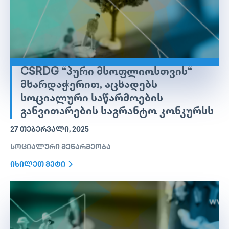
CSRDG “ᲞᲣᲠᲘ ᲛᲡᲝᲤᲚᲘᲝᲡᲗᲕᲘᲡ“
ᲛᲮᲐᲠᲓᲐᲭᲔᲠᲘᲗ, ᲐᲪᲮᲐᲓᲔᲑᲡ
ᲡᲝᲪᲘᲐᲚᲣᲠᲘ ᲡᲐᲬᲐᲠᲛᲝᲔᲑᲘᲡ
ᲒᲐᲜᲕᲘᲗᲐᲠᲔᲑᲘᲡ ᲡᲐᲒᲠᲐᲜᲢᲝ ᲙᲝᲜᲙᲣᲠᲡᲡ
27 ᲗᲔᲑᲔᲠᲕᲐᲚᲘ, 2025
სოციალური მეწარმეობა
იხილეთ მეტი