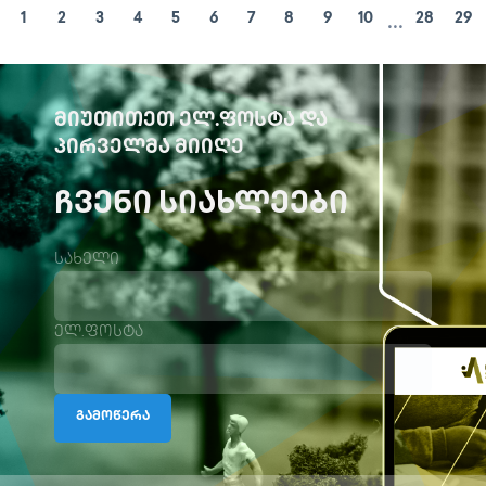
...
1
2
3
4
5
6
7
8
9
10
28
29
ᲛᲘᲣᲗᲘᲗᲔᲗ ᲔᲚ.ᲤᲝᲡᲢᲐ ᲓᲐ
ᲞᲘᲠᲕᲔᲚᲛᲐ ᲛᲘᲘᲦᲔ
ᲩᲕᲔᲜᲘ ᲡᲘᲐᲮᲚᲔᲔᲑᲘ
სახელი
ელ.ფოსტა
გამოწერა