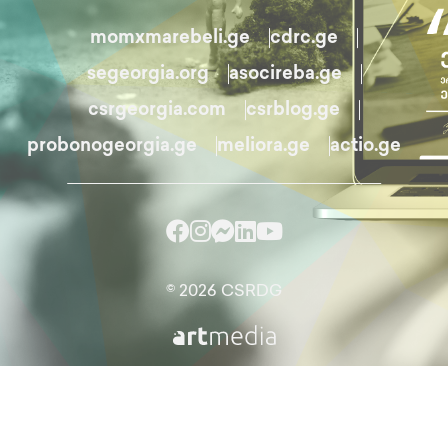
momxmarebeli.ge
cdrc.ge
segeorgia.org
asocireba.ge
csrgeorgia.com
csrblog.ge
probonogeorgia.ge
meliora.ge
actio.ge
© 2026 CSRDG