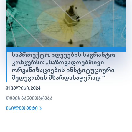
ᲡᲐᲞᲠᲝᲔᲥᲢᲝ ᲘᲓᲔᲔᲔᲑᲘᲡ ᲡᲐᲒᲠᲐᲜᲢᲝ
ᲙᲝᲜᲙᲣᲠᲡᲘ: „ᲡᲐᲖᲝᲒᲐᲓᲝᲔᲑᲠᲘᲕᲘ
ᲝᲠᲒᲐᲜᲘᲖᲐᲪᲘᲔᲑᲘᲡ ᲘᲜᲡᲢᲘᲢᲣᲪᲘᲣᲠᲘ
ᲛᲔᲓᲔᲒᲝᲑᲘᲡ ᲛᲮᲐᲠᲓᲐᲡᲐᲭᲔᲠᲐᲓ “
31 ᲘᲕᲚᲘᲡᲘ, 2024
თემის განვითარება
იხილეთ მეტი