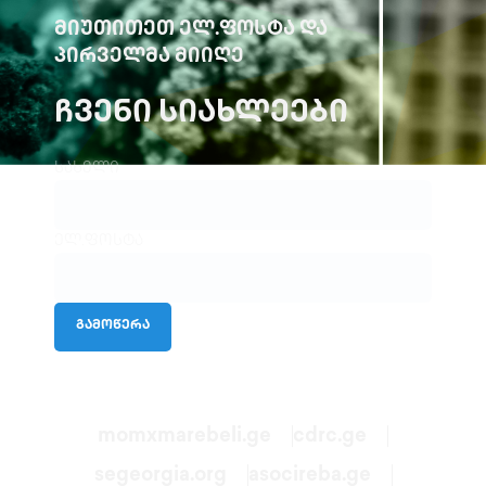
ᲛᲘᲣᲗᲘᲗᲔᲗ ᲔᲚ.ᲤᲝᲡᲢᲐ ᲓᲐ
ᲞᲘᲠᲕᲔᲚᲛᲐ ᲛᲘᲘᲦᲔ
ᲩᲕᲔᲜᲘ ᲡᲘᲐᲮᲚᲔᲔᲑᲘ
სახელი
ელ.ფოსტა
გამოწერა
momxmarebeli.ge
cdrc.ge
segeorgia.org
asocireba.ge