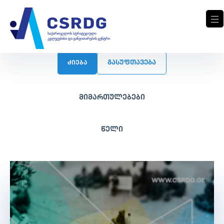
ᲒᲐᲡᲣᲤᲗᲐᲕᲔᲑᲐ
ძიება
მიმართულებები
წელი