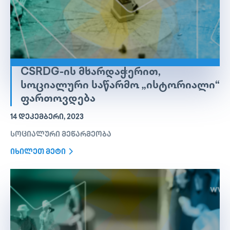
CSRDG-ᲘᲡ ᲛᲮᲐᲠᲓᲐᲭᲔᲠᲘᲗ,
ᲡᲝᲪᲘᲐᲚᲣᲠᲘ ᲡᲐᲬᲐᲠᲛᲝ „ᲘᲡᲢᲝᲠᲘᲐᲚᲘ“
ᲤᲐᲠᲗᲝᲕᲓᲔᲑᲐ
14 ᲓᲔᲙᲔᲛᲑᲔᲠᲘ, 2023
სოციალური მეწარმეობა
იხილეთ მეტი