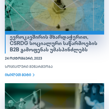
ᲔᲕᲠᲝᲙᲐᲕᲨᲘᲠᲘᲡ ᲛᲮᲐᲠᲓᲐᲭᲔᲠᲘᲗ,
CSRDG ᲡᲝᲪᲘᲐᲚᲣᲠᲘ ᲡᲐᲬᲐᲠᲛᲝᲔᲑᲘᲡ
B2B ᲒᲐᲛᲝᲤᲔᲜᲐᲡ ᲣᲛᲐᲡᲞᲘᲜᲫᲚᲔᲑᲡ
24 ᲝᲥᲢᲝᲛᲑᲔᲠᲘ, 2023
სოციალური მეწარმეობა
იხილეთ მეტი