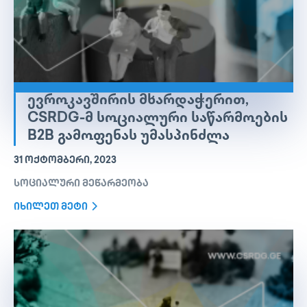
ᲔᲕᲠᲝᲙᲐᲕᲨᲘᲠᲘᲡ ᲛᲮᲐᲠᲓᲐᲭᲔᲠᲘᲗ,
CSRDG-Მ ᲡᲝᲪᲘᲐᲚᲣᲠᲘ ᲡᲐᲬᲐᲠᲛᲝᲔᲑᲘᲡ
B2B ᲒᲐᲛᲝᲤᲔᲜᲐᲡ ᲣᲛᲐᲡᲞᲘᲜᲫᲚᲐ
31 ᲝᲥᲢᲝᲛᲑᲔᲠᲘ, 2023
სოციალური მეწარმეობა
იხილეთ მეტი