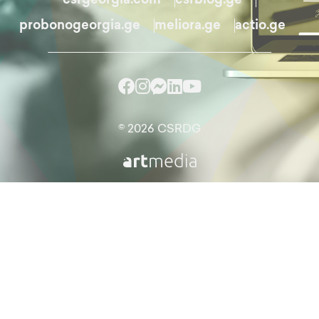
csrgeorgia.com
csrblog.ge
probonogeorgia.ge
meliora.ge
actio.ge
© 2026 CSRDG