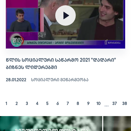
ᲬᲚᲘᲡ ᲡᲝᲪᲘᲐᲚᲣᲠᲘ ᲡᲐᲬᲐᲠᲛᲝ 2021 "ᲓᲐᲓᲐᲠᲘ"
ᲑᲘᲖᲜᲔᲡ ᲚᲘᲓᲔᲠᲔᲑᲨᲘ
28.01.2022
სოციალური მეწარმეობა
...
1
2
3
4
5
6
7
8
9
10
37
38