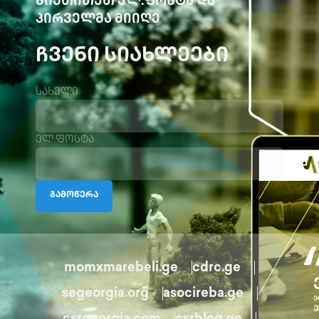
ᲛᲘᲣᲗᲘᲗᲔᲗ ᲔᲚ.ᲤᲝᲡᲢᲐ ᲓᲐ
ᲞᲘᲠᲕᲔᲚᲛᲐ ᲛᲘᲘᲦᲔ
ᲩᲕᲔᲜᲘ ᲡᲘᲐᲮᲚᲔᲔᲑᲘ
სახელი
ელ.ფოსტა
გამოწერა
momxmarebeli.ge
cdrc.ge
segeorgia.org
asocireba.ge