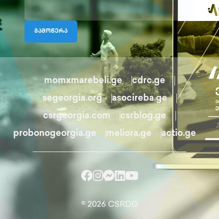
გამოწერა
momxmarebeli.ge
cdrc.ge
segeorgia.org
asocireba.ge
csrgeorgia.com
csrblog.ge
probonogeorgia.ge
meliora.ge
actio.ge
© 2026 CSRDG