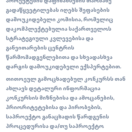
ᲞᲠᲝᲔᲥᲢᲔᲑᲘᲡ ᲓᲐᲤᲘᲜᲐᲜᲡᲔᲑᲘᲡ ᲗᲐᲝᲑᲐᲖᲔ
ᲒᲐᲓᲐᲬᲧᲕᲔᲢᲘᲚᲔᲑᲐᲡ ᲘᲦᲔᲑᲡ ᲨᲔᲤᲐᲡᲔᲑᲘᲡ
ᲓᲐᲛᲝᲣᲙᲘᲓᲔᲑᲔᲚᲘ ᲙᲝᲛᲘᲡᲘᲐ, ᲠᲝᲛᲔᲚᲘᲪ
ᲓᲐᲙᲝᲛᲞᲚᲔᲥᲢᲔᲑᲣᲚᲘᲐ ᲡᲐᲥᲐᲠᲗᲕᲔᲚᲝᲡ
ᲡᲢᲠᲐᲢᲔᲒᲘᲣᲚᲘ ᲙᲕᲚᲔᲕᲔᲑᲘᲡᲐ ᲓᲐ
ᲒᲐᲜᲕᲘᲗᲐᲠᲔᲑᲘᲡ ᲪᲔᲜᲢᲠᲘᲡ
ᲬᲐᲠᲛᲝᲛᲐᲓᲒᲔᲜᲚᲔᲑᲘᲗᲐ ᲓᲐ ᲡᲮᲕᲐᲓᲐᲡᲮᲕᲐ
ᲓᲐᲠᲒᲘᲡ ᲓᲐᲛᲝᲣᲙᲘᲓᲔᲑᲔᲚᲘ ᲔᲥᲡᲞᲔᲠᲢᲔᲑᲘᲗ.
ᲗᲘᲗᲝᲔᲣᲚ ᲒᲐᲛᲝᲪᲮᲐᲓᲔᲑᲣᲚ ᲙᲝᲜᲙᲣᲠᲡᲡ ᲗᲐᲜ
ᲐᲮᲚᲐᲕᲡ ᲓᲔᲢᲐᲚᲣᲠᲘ ᲘᲜᲤᲝᲠᲛᲐᲪᲘᲐ
ᲙᲝᲜᲙᲣᲠᲡᲘᲡ ᲛᲘᲖᲜᲔᲑᲘᲡᲐ ᲓᲐ ᲐᲛᲝᲪᲐᲜᲔᲑᲘᲡ,
ᲞᲠᲘᲝᲠᲘᲢᲔᲢᲔᲑᲘᲡᲐ ᲓᲐ ᲞᲘᲠᲝᲑᲔᲑᲘᲡ,
ᲡᲐᲞᲠᲝᲔᲥᲢᲝ ᲒᲐᲜᲐᲪᲮᲐᲓᲘᲡ ᲬᲐᲠᲓᲒᲔᲜᲘᲡ
ᲞᲠᲝᲪᲔᲓᲣᲠᲘᲡᲐ ᲓᲐ/ᲗᲣ ᲡᲐᲞᲠᲝᲔᲥᲢᲝ