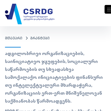
მთავარი
გრანტები
ᲐᲓᲒᲘᲚᲝᲑᲠᲘᲕᲘ ᲝᲠᲒᲐᲜᲘᲖᲐᲪᲘᲔᲑᲘᲡ,
ᲡᲐᲘᲜᲘᲪᲘᲐᲢᲘᲕᲝ ᲯᲒᲣᲤᲔᲑᲘᲡ, ᲡᲝᲪᲘᲐᲚᲣᲠᲘ
ᲡᲐᲬᲐᲠᲛᲝᲔᲑᲘᲡ ᲗᲣ ᲡᲮᲕᲐᲓᲐᲡᲮᲕᲐ
ᲡᲐᲛᲝᲥᲐᲚᲐᲥᲝ ᲘᲜᲘᲪᲘᲐᲢᲘᲕᲔᲑᲘᲡ ᲤᲘᲜᲐᲜᲡᲣᲠᲘ
ᲗᲣ ᲘᲜᲢᲔᲚᲔᲥᲢᲣᲐᲚᲣᲠᲘ ᲛᲮᲐᲠᲓᲐᲭᲔᲠᲐ,
ᲝᲠᲒᲐᲜᲘᲖᲐᲪᲘᲘᲡ ᲔᲠᲗ-ᲔᲠᲗ ᲛᲜᲘᲨᲕᲜᲔᲚᲝᲕᲐᲜ
ᲡᲐᲥᲛᲘᲐᲜᲝᲑᲐᲡ ᲬᲐᲠᲛᲝᲐᲓᲒᲔᲜᲡ.