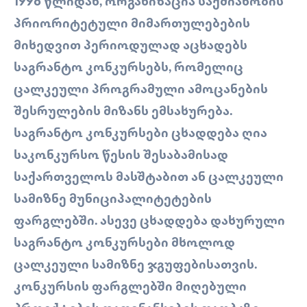
1998 ᲬᲚᲘᲓᲐᲜ, ᲝᲠᲒᲐᲜᲘᲖᲐᲪᲘᲐ ᲡᲐᲥᲛᲘᲐᲜᲝᲑᲘᲡ
ᲞᲠᲘᲝᲠᲘᲢᲔᲢᲣᲚᲘ ᲛᲘᲛᲐᲠᲗᲣᲚᲔᲑᲔᲑᲘᲡ
ᲛᲘᲮᲔᲓᲕᲘᲗ ᲞᲔᲠᲘᲝᲓᲣᲚᲐᲓ ᲐᲪᲮᲐᲓᲔᲑᲡ
ᲡᲐᲒᲠᲐᲜᲢᲝ ᲙᲝᲜᲙᲣᲠᲡᲔᲑᲡ, ᲠᲝᲛᲔᲚᲘᲪ
ᲪᲐᲚᲙᲔᲣᲚᲘ ᲞᲠᲝᲒᲠᲐᲛᲣᲚᲘ ᲐᲛᲝᲪᲐᲜᲔᲑᲘᲡ
ᲨᲔᲡᲠᲣᲚᲔᲑᲘᲡ ᲛᲘᲖᲐᲜᲡ ᲔᲛᲡᲐᲮᲣᲠᲔᲑᲐ.
ᲡᲐᲒᲠᲐᲜᲢᲝ ᲙᲝᲜᲙᲣᲠᲡᲔᲑᲘ ᲪᲮᲐᲓᲓᲔᲑᲐ ᲦᲘᲐ
ᲡᲐᲙᲝᲜᲙᲣᲠᲡᲝ ᲬᲔᲡᲘᲡ ᲨᲔᲡᲐᲑᲐᲛᲘᲡᲐᲓ
ᲡᲐᲥᲐᲠᲗᲕᲔᲚᲝᲡ ᲛᲐᲡᲨᲢᲐᲑᲘᲗ ᲐᲜ ᲪᲐᲚᲙᲔᲣᲚᲘ
ᲡᲐᲛᲘᲖᲜᲔ ᲛᲣᲜᲘᲪᲘᲞᲐᲚᲘᲢᲔᲢᲔᲑᲘᲡ
ᲤᲐᲠᲒᲚᲔᲑᲨᲘ. ᲐᲡᲔᲕᲔ ᲪᲮᲐᲓᲓᲔᲑᲐ ᲓᲐᲮᲣᲠᲣᲚᲘ
ᲡᲐᲒᲠᲐᲜᲢᲝ ᲙᲝᲜᲙᲣᲠᲡᲔᲑᲘ ᲛᲮᲝᲚᲝᲓ
ᲪᲐᲚᲙᲔᲣᲚᲘ ᲡᲐᲛᲘᲖᲜᲔ ᲯᲒᲣᲤᲔᲑᲘᲡᲐᲗᲕᲘᲡ.
ᲙᲝᲜᲙᲣᲠᲡᲘᲡ ᲤᲐᲠᲒᲚᲔᲑᲨᲘ ᲛᲘᲦᲔᲑᲣᲚᲘ