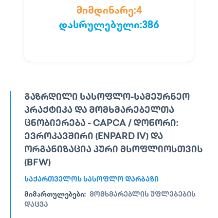
მიმდინარე:
4
დასრულებული:
386
ᲒᲐᲖᲠᲓᲘᲚᲘ ᲡᲐᲡᲝᲤᲚᲝ-ᲡᲐᲛᲔᲣᲠᲜᲔᲝ
ᲞᲠᲐᲥᲢᲘᲙᲐ ᲓᲐ ᲛᲝᲛᲮᲛᲐᲠᲔᲑᲔᲚᲗᲐ
ᲪᲜᲝᲑᲘᲔᲠᲔᲑᲐ - CAPCA / ᲓᲝᲜᲝᲠᲘ:
ᲔᲕᲠᲝᲙᲐᲕᲨᲘᲠᲘ (ENPARD IV) ᲓᲐ
ᲝᲠᲒᲐᲜᲘᲖᲐᲪᲘᲐ ᲞᲣᲠᲘ ᲛᲡᲝᲤᲚᲘᲝᲡᲗᲕᲘᲡ
(BFW)
ᲡᲐᲥᲐᲠᲗᲕᲔᲚᲝᲡ ᲡᲐᲡᲝᲤᲚᲝ ᲓᲐᲠᲑᲐᲖᲘ
ᲛᲘᲛᲐᲠᲗᲣᲚᲔᲑᲔᲑᲘ:
ᲛᲝᲛᲮᲛᲐᲠᲔᲑᲚᲘᲡ ᲣᲤᲚᲔᲑᲔᲑᲘᲡ
ᲓᲐᲪᲕᲐ