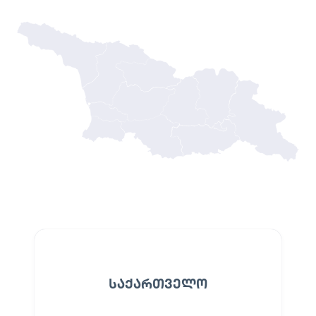
ᲡᲐᲥᲐᲠᲗᲕᲔᲚᲝ