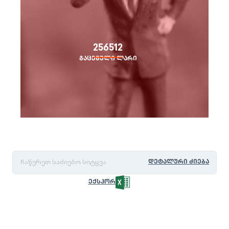
256512
გაცემული ლარი
ᲓᲔᲢᲐᲚᲣᲠᲘ ᲫᲘᲔᲑᲐ
ᲔᲥᲡᲞᲝᲠᲢᲘ