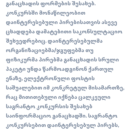
ᲒᲐᲜᲐᲪᲮᲐᲓᲘᲡ ᲤᲝᲠᲛᲔᲑᲘᲡ ᲨᲔᲡᲐᲮᲔᲑ.
ᲙᲝᲜᲙᲣᲠᲡᲨᲘ ᲛᲝᲜᲐᲬᲘᲚᲔᲝᲑᲘᲗ
ᲓᲐᲘᲜᲢᲔᲠᲔᲡᲔᲑᲣᲚᲘ ᲞᲘᲠᲔᲑᲘᲡᲐᲗᲕᲘᲡ ᲐᲡᲔᲕᲔ
ᲪᲮᲐᲓᲓᲔᲑᲐ ᲓᲐᲛᲐᲢᲔᲑᲘᲗᲘ ᲡᲐᲙᲝᲜᲡᲣᲚᲢᲐᲪᲘᲝ
ᲨᲔᲮᲕᲔᲓᲠᲔᲑᲘᲪ. ᲓᲐᲘᲜᲢᲔᲠᲔᲡᲔᲑᲣᲚᲛᲐ
ᲝᲠᲒᲐᲜᲘᲖᲐᲪᲘᲔᲑᲛᲐ/ᲯᲒᲣᲤᲔᲑᲛᲐ ᲗᲣ
ᲤᲘᲖᲘᲙᲣᲠᲛᲐ ᲞᲘᲠᲔᲑᲛᲐ ᲒᲐᲜᲐᲪᲮᲐᲓᲘᲡ ᲡᲠᲣᲚᲘ
ᲞᲐᲙᲔᲢᲘ ᲣᲜᲓᲐ ᲬᲐᲠᲛᲝᲐᲓᲒᲘᲜᲝᲜ ᲥᲐᲠᲗᲣᲚ
ᲔᲜᲐᲖᲔ, ᲔᲚᲔᲥᲢᲠᲝᲜᲣᲚᲘ ᲤᲝᲡᲢᲘᲡ
ᲡᲐᲨᲣᲐᲚᲔᲑᲘᲗ ᲘᲛ ᲙᲝᲜᲙᲠᲔᲢᲣᲚ ᲛᲘᲡᲐᲛᲐᲠᲗᲖᲔ,
ᲠᲐᲪ ᲛᲘᲗᲘᲗᲔᲑᲣᲚᲘ ᲘᲥᲜᲔᲑᲐ ᲪᲐᲚᲙᲔᲣᲚᲘ
ᲡᲐᲒᲠᲐᲜᲢᲝ ᲙᲝᲜᲙᲣᲠᲡᲘᲡ ᲨᲔᲡᲐᲮᲔᲑ
ᲡᲐᲘᲜᲤᲝᲠᲛᲐᲪᲘᲝ ᲒᲐᲜᲐᲪᲮᲐᲓᲨᲘ. ᲡᲐᲒᲠᲐᲜᲢᲝ
ᲙᲝᲜᲙᲣᲠᲡᲔᲑᲘᲗ ᲓᲐᲘᲜᲢᲔᲠᲔᲡᲔᲑᲣᲚ ᲞᲘᲠᲔᲑᲡ,