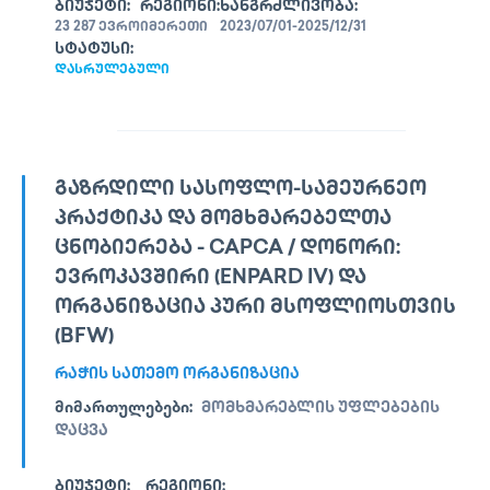
ᲑᲘᲣᲯᲔᲢᲘ:
ᲠᲔᲒᲘᲝᲜᲘ:
ᲮᲐᲜᲒᲠᲫᲚᲘᲕᲝᲑᲐ:
23 287 ᲔᲕᲠᲝ
ᲘᲛᲔᲠᲔᲗᲘ
2023/07/01-2025/12/31
ᲡᲢᲐᲢᲣᲡᲘ:
ᲓᲐᲡᲠᲣᲚᲔᲑᲣᲚᲘ
ᲒᲐᲖᲠᲓᲘᲚᲘ ᲡᲐᲡᲝᲤᲚᲝ-ᲡᲐᲛᲔᲣᲠᲜᲔᲝ
ᲞᲠᲐᲥᲢᲘᲙᲐ ᲓᲐ ᲛᲝᲛᲮᲛᲐᲠᲔᲑᲔᲚᲗᲐ
ᲪᲜᲝᲑᲘᲔᲠᲔᲑᲐ - CAPCA / ᲓᲝᲜᲝᲠᲘ:
ᲔᲕᲠᲝᲙᲐᲕᲨᲘᲠᲘ (ENPARD IV) ᲓᲐ
ᲝᲠᲒᲐᲜᲘᲖᲐᲪᲘᲐ ᲞᲣᲠᲘ ᲛᲡᲝᲤᲚᲘᲝᲡᲗᲕᲘᲡ
(BFW)
ᲠᲐᲭᲘᲡ ᲡᲐᲗᲔᲛᲝ ᲝᲠᲒᲐᲜᲘᲖᲐᲪᲘᲐ
ᲛᲘᲛᲐᲠᲗᲣᲚᲔᲑᲔᲑᲘ:
ᲛᲝᲛᲮᲛᲐᲠᲔᲑᲚᲘᲡ ᲣᲤᲚᲔᲑᲔᲑᲘᲡ
ᲓᲐᲪᲕᲐ
ᲑᲘᲣᲯᲔᲢᲘ:
ᲠᲔᲒᲘᲝᲜᲘ: