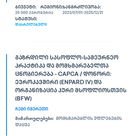
ᲑᲘᲣᲯᲔᲢᲘ:
ᲠᲔᲒᲘᲝᲜᲘ:
ᲮᲐᲜᲒᲠᲫᲚᲘᲕᲝᲑᲐ:
20 000 ᲔᲕᲠᲝ
ᲒᲣᲠᲘᲐ
2023/07/01-2025/12/31
ᲡᲢᲐᲢᲣᲡᲘ:
ᲓᲐᲡᲠᲣᲚᲔᲑᲣᲚᲘ
ᲒᲐᲖᲠᲓᲘᲚᲘ ᲡᲐᲡᲝᲤᲚᲝ-ᲡᲐᲛᲔᲣᲠᲜᲔᲝ
ᲞᲠᲐᲥᲢᲘᲙᲐ ᲓᲐ ᲛᲝᲛᲮᲛᲐᲠᲔᲑᲔᲚᲗᲐ
ᲪᲜᲝᲑᲘᲔᲠᲔᲑᲐ - CAPCA / ᲓᲝᲜᲝᲠᲘ:
ᲔᲕᲠᲝᲙᲐᲕᲨᲘᲠᲘ (ENPARD IV) ᲓᲐ
ᲝᲠᲒᲐᲜᲘᲖᲐᲪᲘᲐ ᲞᲣᲠᲘ ᲛᲡᲝᲤᲚᲘᲝᲡᲗᲕᲘᲡ
(BFW)
ᲩᲔᲛᲘ ᲘᲛᲔᲠᲔᲗᲘ
ᲛᲘᲛᲐᲠᲗᲣᲚᲔᲑᲔᲑᲘ:
ᲛᲝᲛᲮᲛᲐᲠᲔᲑᲚᲘᲡ ᲣᲤᲚᲔᲑᲔᲑᲘᲡ
ᲓᲐᲪᲕᲐ