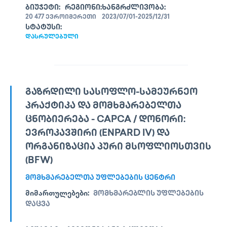
ᲑᲘᲣᲯᲔᲢᲘ:
ᲠᲔᲒᲘᲝᲜᲘ:
ᲮᲐᲜᲒᲠᲫᲚᲘᲕᲝᲑᲐ:
20 477 ᲔᲕᲠᲝ
ᲘᲛᲔᲠᲔᲗᲘ
2023/07/01-2025/12/31
ᲡᲢᲐᲢᲣᲡᲘ:
ᲓᲐᲡᲠᲣᲚᲔᲑᲣᲚᲘ
ᲒᲐᲖᲠᲓᲘᲚᲘ ᲡᲐᲡᲝᲤᲚᲝ-ᲡᲐᲛᲔᲣᲠᲜᲔᲝ
ᲞᲠᲐᲥᲢᲘᲙᲐ ᲓᲐ ᲛᲝᲛᲮᲛᲐᲠᲔᲑᲔᲚᲗᲐ
ᲪᲜᲝᲑᲘᲔᲠᲔᲑᲐ - CAPCA / ᲓᲝᲜᲝᲠᲘ:
ᲔᲕᲠᲝᲙᲐᲕᲨᲘᲠᲘ (ENPARD IV) ᲓᲐ
ᲝᲠᲒᲐᲜᲘᲖᲐᲪᲘᲐ ᲞᲣᲠᲘ ᲛᲡᲝᲤᲚᲘᲝᲡᲗᲕᲘᲡ
(BFW)
ᲛᲝᲛᲮᲛᲐᲠᲔᲑᲔᲚᲗᲐ ᲣᲤᲚᲔᲑᲔᲑᲘᲡ ᲪᲔᲜᲢᲠᲘ
ᲛᲘᲛᲐᲠᲗᲣᲚᲔᲑᲔᲑᲘ:
ᲛᲝᲛᲮᲛᲐᲠᲔᲑᲚᲘᲡ ᲣᲤᲚᲔᲑᲔᲑᲘᲡ
ᲓᲐᲪᲕᲐ