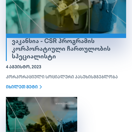
ᲕᲐᲙᲐᲜᲡᲘᲐ - CSR ᲞᲠᲝᲒᲠᲐᲛᲘᲡ
ᲙᲝᲠᲞᲝᲠᲐᲢᲘᲣᲚᲘ ᲩᲐᲠᲗᲣᲚᲝᲑᲘᲡ
ᲡᲞᲔᲪᲘᲐᲚᲘᲡᲢᲘ
4 ᲐᲒᲕᲘᲡᲢᲝ, 2023
კორპორაციული სოციალური პასუხისმგებლობა
იხილეთ მეტი