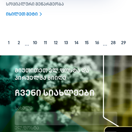
სოციალური მეწარმეობა
იხილეთ მეტი
...
...
1
2
10
11
12
13
14
15
16
28
29
ᲛᲘᲣᲗᲘᲗᲔᲗ ᲔᲚ.ᲤᲝᲡᲢᲐ ᲓᲐ
ᲞᲘᲠᲕᲔᲚᲛᲐ ᲛᲘᲘᲦᲔ
ᲩᲕᲔᲜᲘ ᲡᲘᲐᲮᲚᲔᲔᲑᲘ
სახელი
ელ.ფოსტა