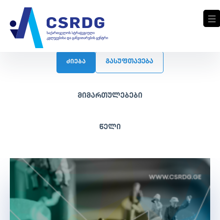
ᲒᲐᲡᲣᲤᲗᲐᲕᲔᲑᲐ
ძიება
მიმართულებები
წელი