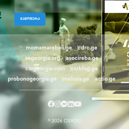
გამოწერა
momxmarebeli.ge
cdrc.ge
segeorgia.org
asocireba.ge
csrgeorgia.com
csrblog.ge
probonogeorgia.ge
meliora.ge
actio.ge
© 2026 CSRDG