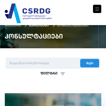
მთავარი
სერვისები
კონსულტაციები
ᲙᲝᲜᲡᲣᲚᲢᲐᲪᲘᲔᲑᲘ
ძიება
ფილტრი