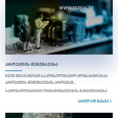
ᲞᲠᲝᲔᲥᲢᲘᲡ ᲨᲔᲛᲣᲨᲐᲕᲔᲑᲐ
ჩვენ გთავაზობთ საკონსულტაციო მომსახურებას
პროექტის შემუშავების პროცესშ...
საზოგადოებრივი ორგანიზაციების განვითარება
ᲡᲠᲣᲚᲐᲓ ᲜᲐᲮᲕᲐ