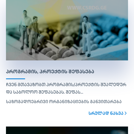
ᲞᲠᲝᲒᲠᲐᲛᲘᲡ, ᲞᲠᲝᲔᲥᲢᲘᲡ ᲨᲔᲤᲐᲡᲔᲑᲐ
ჩვენ გთავაზობთ პროგრამის/პროექტის შუალედურ
და საბოლოო შეფასებას. შეფას...
საზოგადოებრივი ორგანიზაციების განვითარება
ᲡᲠᲣᲚᲐᲓ ᲜᲐᲮᲕᲐ